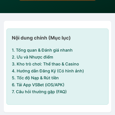
Nội dung chính (Mục lục)
1. Tổng quan & Đánh giá nhanh
2. Ưu và Nhược điểm
3. Kho trò chơi: Thể thao & Casino
4. Hướng dẫn Đăng Ký (Có hình ảnh)
5. Tốc độ Nạp & Rút tiền
6. Tải App VSBet (iOS/APK)
7. Câu hỏi thường gặp (FAQ)