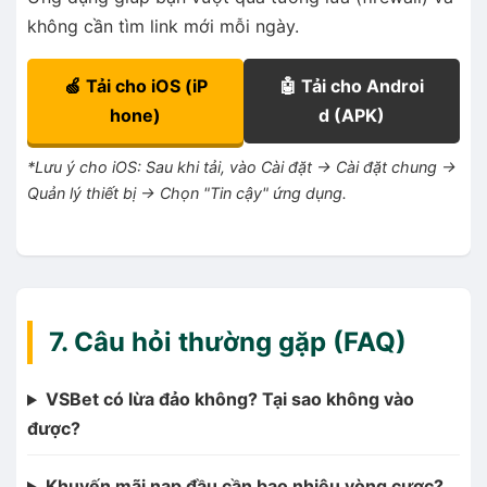
không cần tìm link mới mỗi ngày.
🍏 Tải cho iOS (iP
🤖 Tải cho Androi
hone)
d (APK)
*Lưu ý cho iOS: Sau khi tải, vào Cài đặt -> Cài đặt chung ->
Quản lý thiết bị -> Chọn "Tin cậy" ứng dụng.
7. Câu hỏi thường gặp (FAQ)
VSBet có lừa đảo không? Tại sao không vào
được?
Khuyến mãi nạp đầu cần bao nhiêu vòng cược?