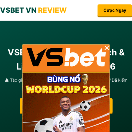
VSBET VN
REVIEW
Cược Ngay
×
VSBet Vietnam: Phân Tích &
Link Vào Mới Nhất 2026
👤 Tác giả:
Minh Nguyễn
|
📅 Cập nhật: 2/01/2026
|
🛡️ Đã kiểm
duyệt: An toàn
👉 LINK VÀO VSBET (Mobile/PC)
Xem Hướng Dẫn