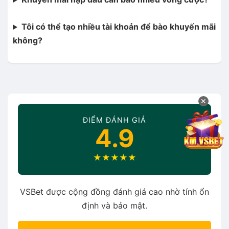
Tôi có thể tạo nhiều tài khoản để bào khuyến mãi
không?
✕
ĐIỂM ĐÁNH GIÁ
4.9
★★★★★
VSBet được cộng đồng đánh giá cao nhờ tính ổn
định và bảo mật.