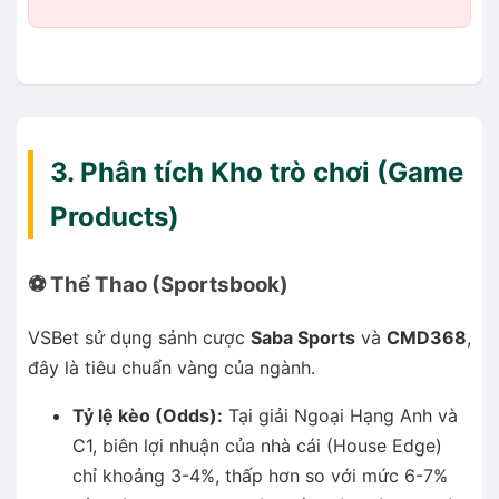
3. Phân tích Kho trò chơi (Game
Products)
⚽ Thể Thao (Sportsbook)
VSBet sử dụng sảnh cược
Saba Sports
và
CMD368
,
đây là tiêu chuẩn vàng của ngành.
Tỷ lệ kèo (Odds):
Tại giải Ngoại Hạng Anh và
C1, biên lợi nhuận của nhà cái (House Edge)
chỉ khoảng 3-4%, thấp hơn so với mức 6-7%