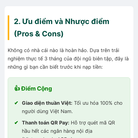
2. Ưu điểm và Nhược điểm
(Pros & Cons)
Không có nhà cái nào là hoàn hảo. Dựa trên trải
nghiệm thực tế 3 tháng của đội ngũ biên tập, đây là
những gì bạn cần biết trước khi nạp tiền:
👍 Điểm Cộng
Giao diện thuần Việt:
Tối ưu hóa 100% cho
người dùng Việt Nam.
Thanh toán QR Pay:
Hỗ trợ quét mã QR
hầu hết các ngân hàng nội địa